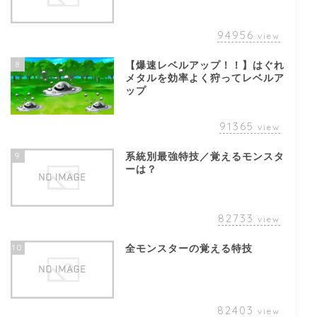
94956
view
8
【爆速レベルアップ！！】はぐれ
メタルを効率よく狩ってレベルア
ップ
91365
view
9
系統別最強特技／覚えるモンスタ
ーは？
82733
view
10
全モンスターの覚える特技
82403
view