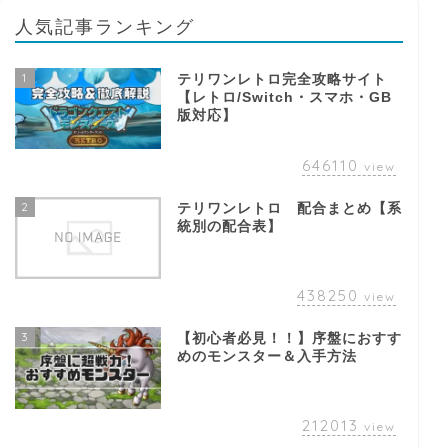
人気記事ランキング
1
テリワンレトロ完全攻略サイト
【レトロ/Switch・スマホ・GB
版対応】
646110
view
2
テリワンレトロ 配合まとめ【系
統別の配合表】
438250
view
3
【初心者必見！！】序盤におすす
めのモンスター＆入手方法
212013
view