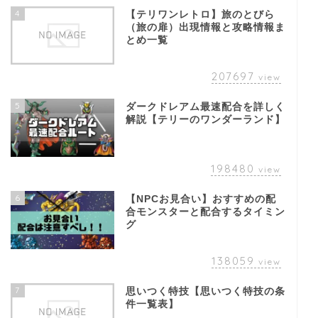
4
【テリワンレトロ】旅のとびら
（旅の扉）出現情報と攻略情報ま
とめ一覧
207697
view
5
ダークドレアム最速配合を詳しく
解説【テリーのワンダーランド】
198480
view
6
【NPCお見合い】おすすめの配
合モンスターと配合するタイミン
グ
138059
view
7
思いつく特技【思いつく特技の条
件一覧表】