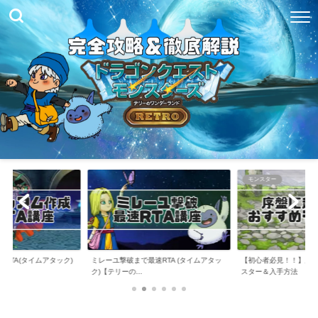
モンスター
RTA(タイムアタック)
ミレーユ撃破まで最速RTA (タイムアタッ
【初心者必見！！】序
ク)【テリーの...
スター＆入手方法