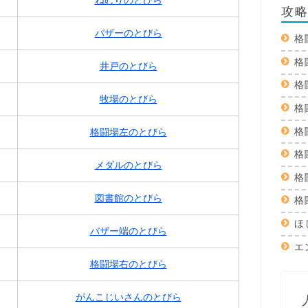
攻
バザーのとびら
格
格
井戸のとびら
格
牧場のとびら
格
格
格闘場左のとびら
格
メダルのとびら
格
図書館のとびら
格
ほ
バザー端のとびら
エ
格闘場右のとびら
がんこじいさんのとびら