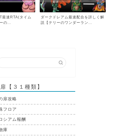
最速配合を詳しく解
ダークドレアム最速RTA(タイムア
ミレーユ撃破ま
ダーラン...
タック)【テリーのワン...
アタック)【テリ
の扉【３１種類】
の扉攻略
殊フロア
ロシアム報酬
物庫