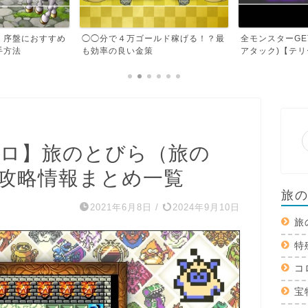
ルド稼げる！？最
全モンスターGET最速RTA(タイム
ダークドレアム
アタック)【テリーの...
説【テリーのワン
ロ】旅のとびら（旅の
攻略情報まとめ一覧
旅
2021年6月8日
/
2024年9月10日
旅
特
コ
宝