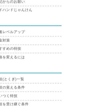
妃からのお願い
ドハンドじゃんけん
成
速レベルアップ
金対策
すすめの特技
格を変えるには
技
技(とくぎ)一覧
技の覚える条件
いつく特技
技を受け継ぐ条件