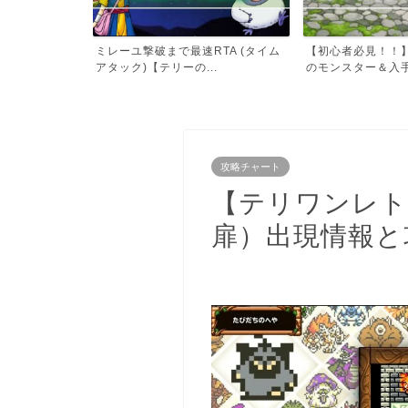
TA (タイム
【初心者必見！！】序盤におすすめ
◯◯分で４万ゴー
.
のモンスター＆入手方法
も効率の良い金策
攻略チャート
【テリワンレト
扉）出現情報と