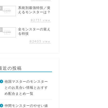
系統別最強特技／覚
9
えるモンスターは？
82731
view
全モンスターの覚え
10
る特技
82403
view
最近の投稿
他国マスターのモンスター
とのお見合い情報とおすす
め配合まとめ一覧
仲間モンスターのやせい値