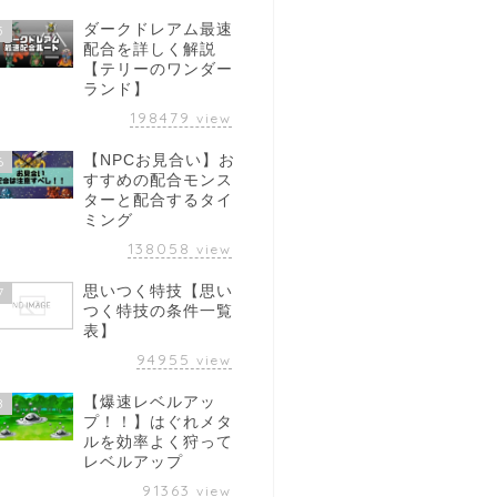
ダークドレアム最速
5
配合を詳しく解説
【テリーのワンダー
ランド】
198479
view
【NPCお見合い】お
6
すすめの配合モンス
ターと配合するタイ
ミング
Eクラスまでの攻略
格闘場Dクラスまでの攻略
格闘場Gクラ
138058
view
ト【テリーのワン
チャート【テリーのワン
略チャート
ンドレトロ】
ダーランドレトロ】
ンダーラン
思いつく特技【思い
7
つく特技の条件一覧
表】
2021年3月1日
2021年2月28日
94955
view
【爆速レベルアッ
8
プ！！】はぐれメタ
ルを効率よく狩って
レベルアップ
91363
view