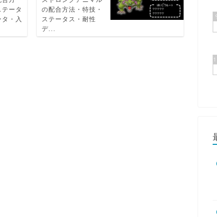
ステータ
の配合方法・特技・
ータ・入
ステータス・耐性
デ...