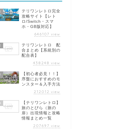
テリワンレトロ完全
1
攻略サイト【レト
ロ/Switch・スマ
ホ・GB版対応】
646107
view
テリワンレトロ 配
2
合まとめ【系統別の
配合表】
438248
view
【初心者必見！！】
3
序盤におすすめのモ
ンスター＆入手方法
212012
view
【テリワンレトロ】
4
旅のとびら（旅の
扉）出現情報と攻略
情報まとめ一覧
207697
view