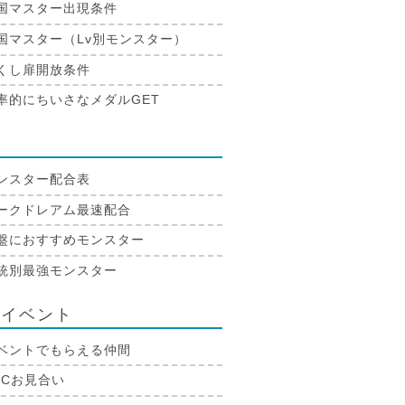
国マスター出現条件
国マスター（Lv別モンスター）
くし扉開放条件
率的にちいさなメダルGET
合
ンスター配合表
ークドレアム最速配合
盤におすすめモンスター
統別最強モンスター
生イベント
ベントでもらえる仲間
PCお見合い