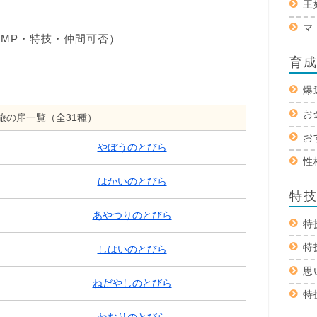
王
マ
/MP・特技・仲間可否）
育
爆
お
旅の扉一覧（全31種）
お
やぼうのとびら
性
はかいのとびら
特
あやつりのとびら
特
特
しはいのとびら
思
ねだやしのとびら
特
ねむりのとびら