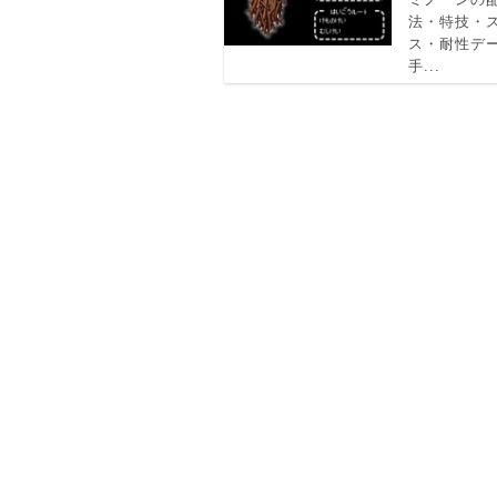
法・特技・
ス・耐性デ
手...