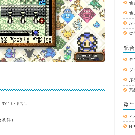
他
他
か
効
配
モ
ダ
序
系
とめています。
発
イ
放条件）
N