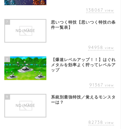
138067
view
7
思いつく特技【思いつく特技の条
件一覧表】
94958
view
8
【爆速レベルアップ！！】はぐれ
メタルを効率よく狩ってレベルア
ップ
91367
view
9
系統別最強特技／覚えるモンスタ
ーは？
82738
view