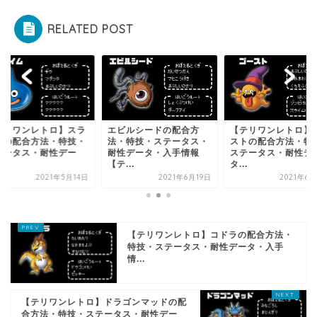
RELATED POST
テリワンレトロ】スラ
エビルシードの配合方
【テリワンレトロ】
ムの配合方法・特技・
法・特技・ステータス・
ストの配合方法・特
テータス・耐性デー
耐性データ・入手情報
ステータス・耐性デ
.
【テ...
タ...
2021年5月14日
2021年6月19日
2021年6
【テリワンレトロ】コドラの配合方法・
特技・ステータス・耐性データ・入手
情...
【テリワンレトロ】ドラゴンマッドの配
合方法・特技・ステータス・耐性デー