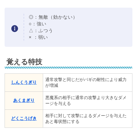
◎：無敵（効かない）
○：強い
△：ふつう
× ：弱い
覚える特技
通常攻撃と同じだがバギの耐性により威力
しんくうぎり
が増減
悪魔系の相手に通常の攻撃より大きなダメ
あくまぎり
ージを与える
相手に対して攻撃によるダメージを与えた
どくこうげき
あと毒状態にする