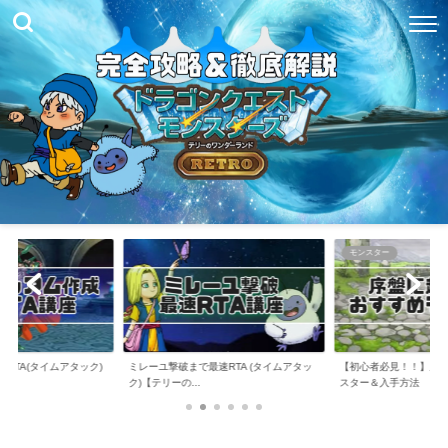
モンスター
RTA(タイムアタック)
ミレーユ撃破まで最速RTA (タイムアタッ
【初心者必見！！】序
ク)【テリーの...
スター＆入手方法