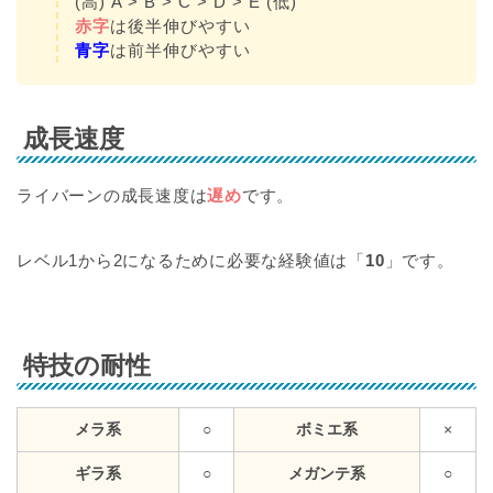
(高) A > B > C > D > E (低)
赤字
は後半伸びやすい
青字
は前半伸びやすい
成長速度
ライバーンの成長速度は
遅め
です。
レベル1から2になるために必要な経験値は「
10
」です。
特技の耐性
メラ系
○
ボミエ系
×
ギラ系
○
メガンテ系
○