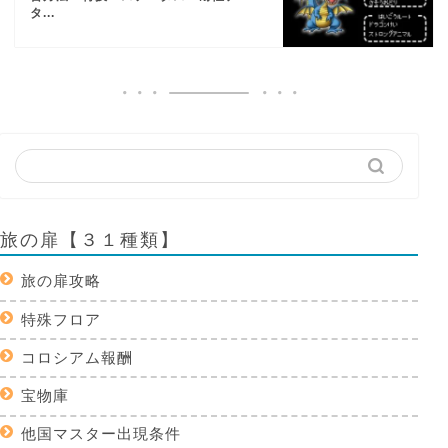
タ...
旅の扉【３１種類】
旅の扉攻略
特殊フロア
コロシアム報酬
宝物庫
他国マスター出現条件