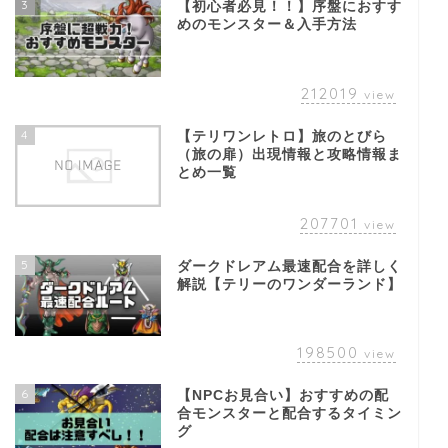
3
【初心者必見！！】序盤におすす
めのモンスター＆入手方法
212019
view
4
【テリワンレトロ】旅のとびら
（旅の扉）出現情報と攻略情報ま
とめ一覧
207701
view
5
ダークドレアム最速配合を詳しく
解説【テリーのワンダーランド】
198500
view
6
【NPCお見合い】おすすめの配
合モンスターと配合するタイミン
グ