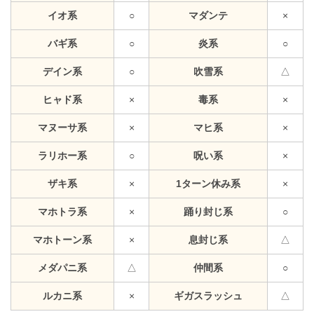
イオ系
○
マダンテ
×
バギ系
○
炎系
○
デイン系
○
吹雪系
△
ヒャド系
×
毒系
×
マヌーサ系
×
マヒ系
×
ラリホー系
○
呪い系
×
ザキ系
×
1ターン休み系
×
マホトラ系
×
踊り封じ系
○
マホトーン系
×
息封じ系
△
メダパニ系
△
仲間系
○
ルカニ系
×
ギガスラッシュ
△