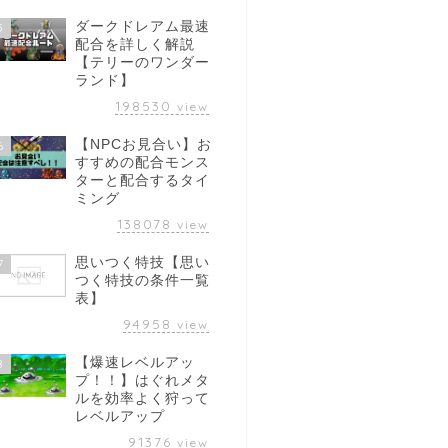
ダークドレアム最速
5
配合を詳しく解説
【テリーのワンダー
ランド】
198530
view
【NPCお見合い】お
6
すすめの配合モンス
ターと配合するタイ
ミング
138078
view
思いつく特技【思い
7
つく特技の条件一覧
表】
94958
view
【爆速レベルアッ
8
プ！！】はぐれメタ
ルを効率よく狩って
レベルアップ
91376
view