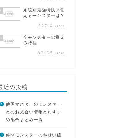
系統別最強特技／覚
9
えるモンスターは？
82740
view
全モンスターの覚え
10
る特技
82405
view
最近の投稿
他国マスターのモンスター
とのお見合い情報とおすす
め配合まとめ一覧
仲間モンスターのやせい値