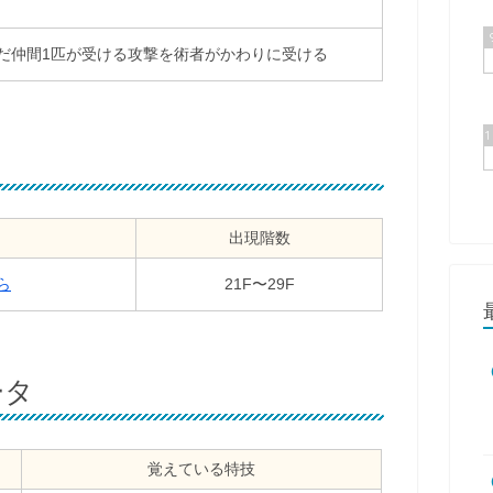
だ仲間1匹が受ける攻撃を術者がかわりに受ける
出現階数
ら
21F〜29F
ータ
覚えている特技