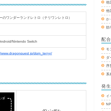
他
他
ーのワンダーランドレトロ（テリワンレトロ）
か
効
配
Android/Nintendo Switch
モ
://www.dragonquest.jp/dqm_terryr/
ダ
序
系
発
イ
N
グレンデル