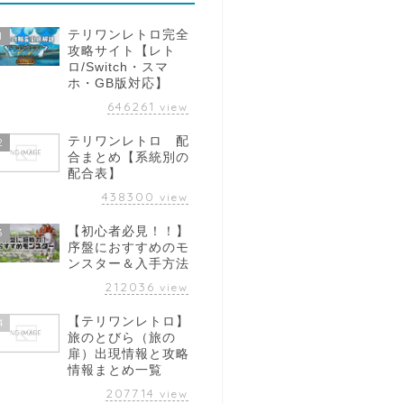
テリワンレトロ完全
1
攻略サイト【レト
ロ/Switch・スマ
ホ・GB版対応】
646261
view
テリワンレトロ 配
2
合まとめ【系統別の
配合表】
438300
view
【初心者必見！！】
3
序盤におすすめのモ
ンスター＆入手方法
212036
view
【テリワンレトロ】
4
旅のとびら（旅の
扉）出現情報と攻略
情報まとめ一覧
207714
view