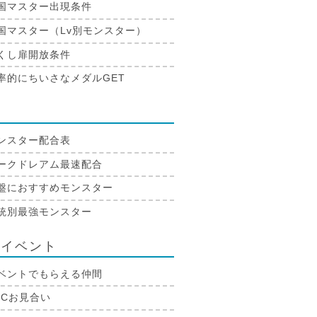
国マスター出現条件
国マスター（Lv別モンスター）
くし扉開放条件
率的にちいさなメダルGET
合
ンスター配合表
ークドレアム最速配合
盤におすすめモンスター
統別最強モンスター
生イベント
ベントでもらえる仲間
PCお見合い