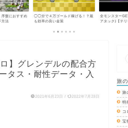
ルド稼げる！？最
全モンスターGET最速RTA(タイム
ダークドレアム
アタック)【テリーの...
説【テリーのワン
ロ】グレンデルの配合方
ータス・耐性データ・入
旅
旅
2021年6月23日
/
2022年7月28日
特
コ
宝