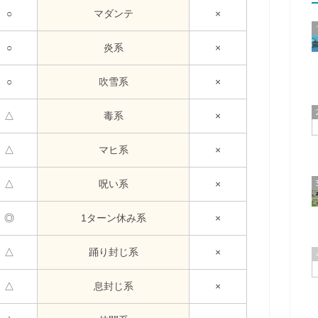
○
マダンテ
×
○
炎系
×
○
吹雪系
×
△
毒系
×
△
マヒ系
×
△
呪い系
×
◎
1ターン休み系
×
△
踊り封じ系
×
△
息封じ系
×