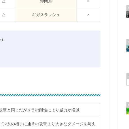
△
仲間系
×
△
ギガスラッシュ
×
い）
攻撃と同じだがメラの耐性により威力が増減
ゴン系の相手に通常の攻撃より大きなダメージを与え