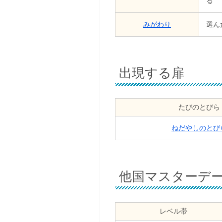
る
みがわり
選ん
出現する扉
たびのとびら
ねだやしのとび
他国マスターデ
レベル帯