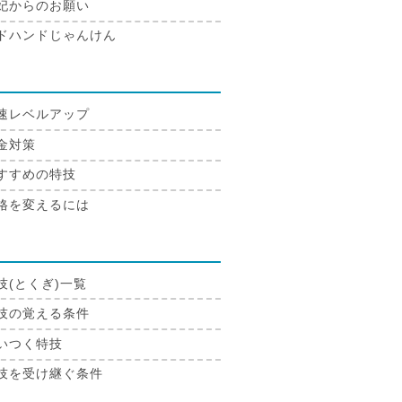
妃からのお願い
ドハンドじゃんけん
成
速レベルアップ
金対策
すすめの特技
格を変えるには
技
技(とくぎ)一覧
技の覚える条件
いつく特技
技を受け継ぐ条件