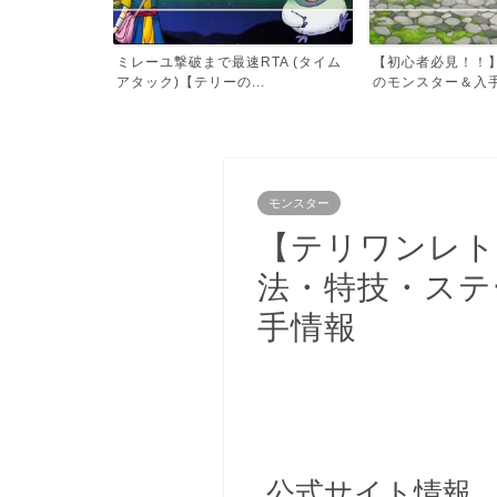
TA (タイム
【初心者必見！！】序盤におすすめ
◯◯分で４万ゴー
.
のモンスター＆入手方法
も効率の良い金策
モンスター
【テリワンレト
法・特技・ステ
手情報
公式サイト情報