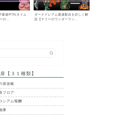
最速配合を詳しく解
ダークドレアム最速RTA(タイムア
ミレーユ撃破ま
ダーラン...
タック)【テリーのワン...
アタック)【テリ
の扉【３１種類】
の扉攻略
殊フロア
ロシアム報酬
物庫