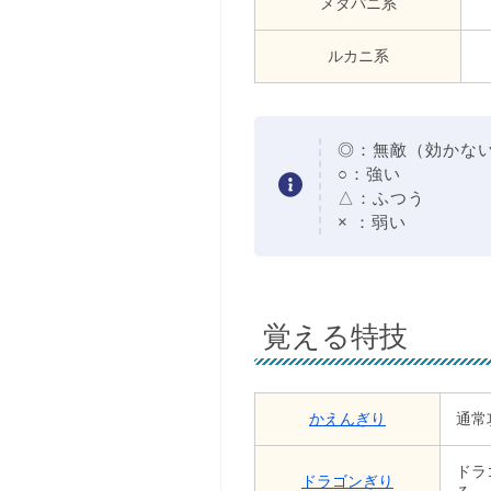
メダパニ系
ルカニ系
◎：無敵（効かな
○：強い
△：ふつう
× ：弱い
覚える特技
かえんぎり
通常
ドラ
ドラゴンぎり