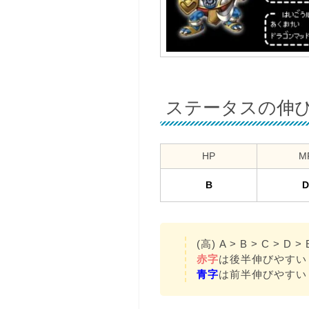
ステータスの伸
HP
M
B
D
(高) A > B > C > D > 
赤字
は後半伸びやすい
青字
は前半伸びやすい