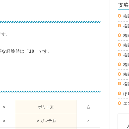
攻
格
格
です。
格
格
要な経験値は「
10
」です。
格
格
格
格
ほ
エ
○
ボミエ系
△
○
メガンテ系
×